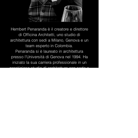
Hembert Penaranda è il creatore e direttore
di Officina Architetti, uno studio di
architettura con sedi a Milano, Genova e un
team esperto in Colombia.
Penaranda si è laureato in architettura
presso l'Università di Genova nel 1994. Ha
iniziato la sua carriera professionale in un
prestigioso studio di architettura con sede a
Genova, dove ha collaborato per diversi
anni. Oltre a lavorare come professore di
architettura presso l'Università di Genova
dal 2001, Penaranda ha fondato lo studio
"Officina Architetti" nel 2003.
Crediamo che l'architettura debba superare i
confini e unire le culture. Ecco perché siamo
orgogliosi dei nostri progetti, che non si
trovano solo in Europa, ma anche in diversi
paesi in Africa, Asia e nelle Americhe.