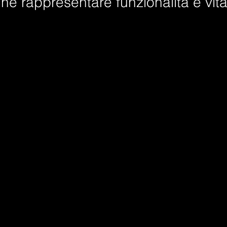
che
rappresentare
funzionalità e vital